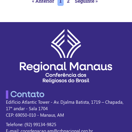
« Anterior
1
2
Seguinte »
Contato
Edifício Atlantic Tower - Av. Djalma Batista, 1719 – Chapada,
17° andar - Sala 1704
CEP: 69050-010 - Manaus, AM
Telefone: (92) 99134-9825
E-mail: coordenacao.am@crbnacional.org.br